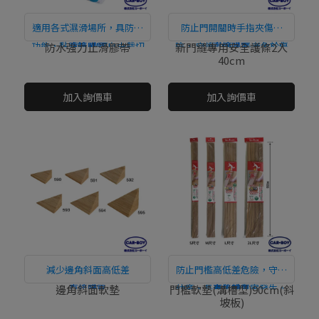
適用各式濕滑場所，具防水
防止門開關時手指夾傷危
功能，黏貼簡單!可自由裁切
直接購買
險， 守護幼童、長者免於傷
直接購買
防水強力止滑膠帶
新門縫專用安全護條2入
40cm
運用！
害發生。
NT$0
NT$0
加入詢價車
加入詢價車
減少邊角斜面高低差
防止門檻高低差危險，守護
直接購買
幼童、長者免於傷害發生。
直接購買
邊角斜面軟墊
門檻軟墊(溝槽型)90cm(斜
坡板)
NT$0
NT$0