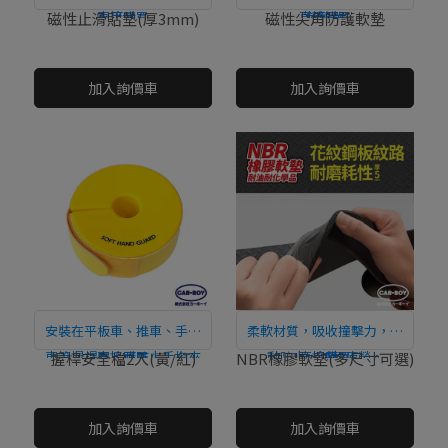
直接購買
可。
直接購買
超簡單
磁性止滑貼墊(厚3mm)
磁性尖角防護軟墊
NT$0
NT$0
加入詢價車
加入詢價車
安裝在平板車、推車、手拉
柔軟材質，吸收撞擊力，振
車等握桿處，可防止手指夾
直接購買
動防止，減輕疲勞。
直接購買
握桿安全檔2入(黃/紅)
NBR橡膠軟墊(多尺寸可選)
傷或碰撞傷害，提升作業安
NT$0
NT$0
全的最佳防護對策!
加入詢價車
加入詢價車