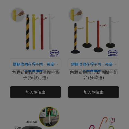
鏈條收納在桿子內，長度可
鏈條收納在桿子內，長度可
依需求調整。
直接購買
依需求調整。
直接購買
內藏式鏈條2.5M圍欄柱桿
內藏式鏈條2.5M圍欄柱組
子(多款可選)
合(多款選)
NT$0
NT$0
加入詢價車
加入詢價車