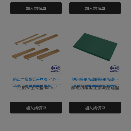
加入詢價車
加入詢價車
防止門檻高低差危險，守護
適用靜電防護的靜電防護型
幼童、長者免於傷害發生。
直接購買
足腰減壓踏墊。 (需搭配除
直接購買
門檻安全軟墊90cm
靜電防護型足腰減壓踏墊
電設備)
NT$0
NT$0
加入詢價車
加入詢價車