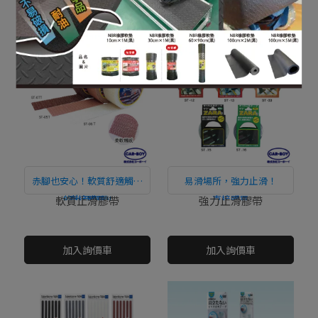
加入詢價車
加入詢價車
全，大大降低滑倒等風險與
傷害。
赤腳也安心！軟質舒適觸感
易滑場所，強力止滑！
的止滑膠帶!
直接購買
直接購買
軟質止滑膠帶
強力止滑膠帶
NT$0
NT$0
加入詢價車
加入詢價車