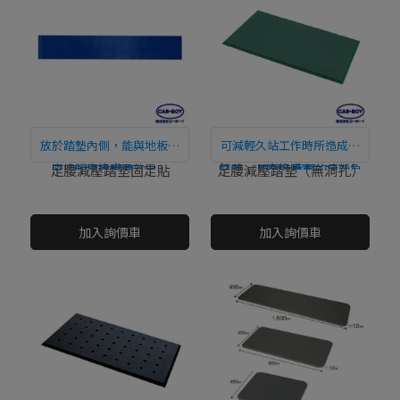
放於踏墊內側，能與地板緊
可減輕久站工作時所造成的
密接觸又達止滑效果。
直接購買
膝蓋、 腰部及背部的疲勞負
直接購買
足腰減壓踏墊固定貼
足腰減壓踏墊（無洞孔）
擔。(勞動部推廣重點)
NT$0
NT$0
加入詢價車
加入詢價車