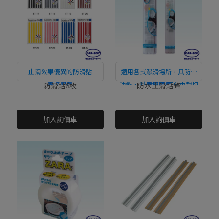
止滑效果優異的防滑貼
適用各式濕滑場所，具防水
直接購買
功能， 黏貼簡單!可自由裁切
直接購買
防滑貼6枚
防水止滑貼條
運用！
NT$0
NT$0
加入詢價車
加入詢價車