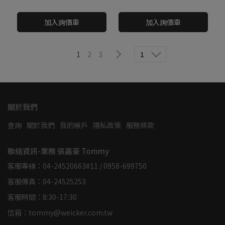
NT$0
NT$0
加入詢價車
加入詢價車
1
2
3
1
關於我們
查詢
關於我們
我的帳戶
隱私政策
服務條款
聯絡資訊-業務 張嘉豪 Tommy
客服專線：04-24520663#11 / 0958-699750
客服傳真：04-24525253
客服時間：8:30-17:30
信箱：tommy@weicker.com.tw