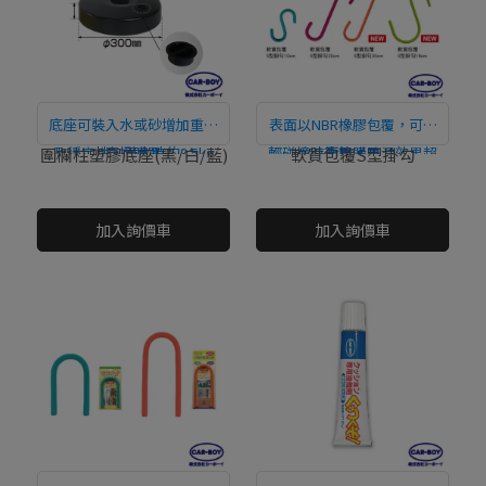
底座可裝入水或砂增加重量
表面以NBR橡膠包覆，可減
及穩定性，滿水時約3.5kg
直接購買
輕碰撞時衝擊，防滑效果超
直接購買
圍欄柱塑膠底座(黑/白/藍)
軟質包覆S型掛勾
重。
群!
NT$0
NT$0
加入詢價車
加入詢價車