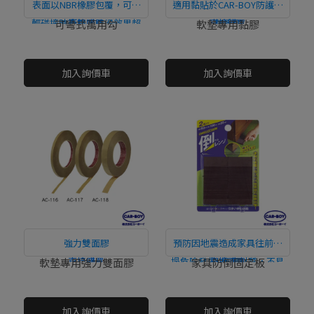
表面以NBR橡膠包覆，可減
適用黏貼於CAR-BOY防護軟
輕碰撞時衝擊，防滑效果超
直接購買
直接購買
墊系列
可彎式萬用勾
軟墊專用黏膠
群!
NT$0
NT$0
加入詢價車
加入詢價車
強力雙面膠
預防因地震造成家具往前倒
直接購買
塌危險發生! 橡膠材質，不易
直接購買
軟墊專用強力雙面膠
家具防倒固定板
滑動!
NT$0
NT$0
加入詢價車
加入詢價車