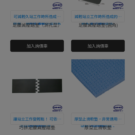
可減輕久站工作時所造成的
減輕站立工作時所造成的足
膝蓋、 腰部及背部的疲勞負
直接購買
腰負擔，不易疲勞!!
直接購買
足腰減壓踏墊（洞孔型）
足腰減壓踏墊(圓角)
擔。(勞動部推廣重點)
NT$0
NT$0
加入詢價車
加入詢價車
讓站立工作變輕鬆！ 可依需
厚型止滑軟墊，非常適用於
求拼裝需要的長度！
直接購買
減輕久站工作疲勞。
直接購買
巧拼足腰減壓踏墊
厚型止滑軟墊