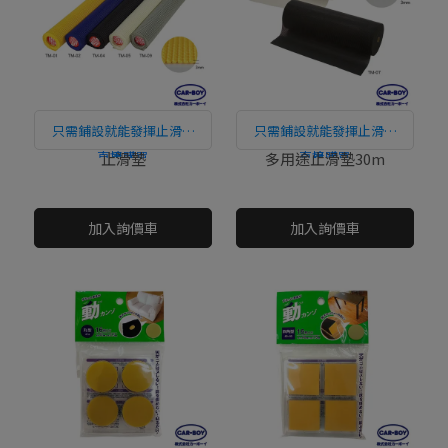
只需鋪設就能發揮止滑效
只需鋪設就能發揮止滑效
直接購買
果。
直接購買
果。
止滑墊
多用途止滑墊30m
NT$0
NT$0
加入詢價車
加入詢價車