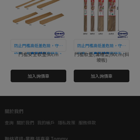
防止門檻高低差危險，守護
防止門檻高低差危險，守護
幼童、長者免於傷害發生。
直接購買
幼童、長者免於傷害發生。
直接購買
門檻安全軟墊90cm
門檻軟墊(溝槽型)90cm(斜
坡板)
NT$0
NT$0
加入詢價車
加入詢價車
關於我們
查詢
關於我們
我的帳戶
隱私政策
服務條款
聯絡資訊-業務 張嘉豪 Tommy