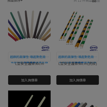
預設排序
共 12 件商品
超群的高彈性! 喚起對危險地
超群的高彈性! 喚起對危險地
方的注意，防止碰撞意外發
直接購買
方的注意，防止碰撞意外發
直接購買
L型安全護條90cm
L型安全護條90cm(虎紋)
生!
生!
NT$0
NT$0
加入詢價車
加入詢價車