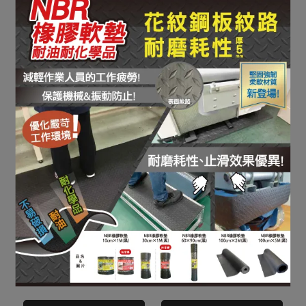
透明不影響美觀，三方向黏
幫危險尖角加上柔軟防護!!
貼固定，防護更徹底!!
直接購買
直接購買
尖角防護貼(三方向)(透明)
尖角防護軟墊
透明系列
NT$0
NT$0
加入詢價車
加入詢價車
會發亮所以安心! 適用夜晚或
適用於尖銳的邊角或危險處
緊急災害時的避難引導！
直接購買
的安全防護！ 徹底防護危險
直接購買
尖角防護軟墊(蓄光)
插入式尖角軟墊
尖角!
NT$0
NT$0