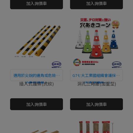
加入詢價車
加入詢價車
適用於尖銳的邊角或危險處
G7七大工業國組織會議採用!
的安全防護！
直接購買
(環境友善SDGs)
直接購買
插入式護條(虎紋)
洞孔三角錐(加重型)
NT$0
NT$0
加入詢價車
加入詢價車