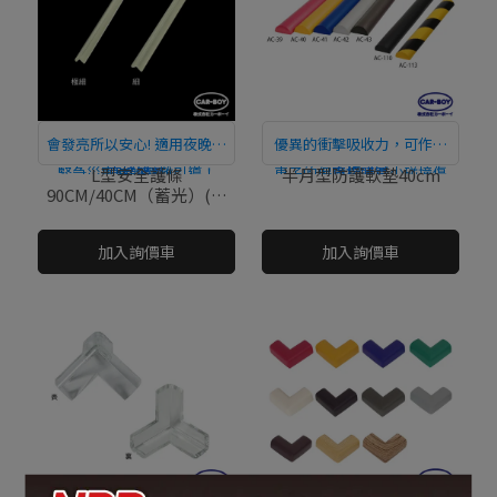
會發亮所以安心! 適用夜晚或
優異的衝擊吸收力，可作為
緊急災害時的避難引導！
直接購買
車子的保險桿，減少碰撞傷
直接購買
L型安全護條
半月型防護軟墊40cm
90CM/40CM（蓄光）(極
害或貼於壁面
細/細)
NT$0
NT$0
加入詢價車
加入詢價車